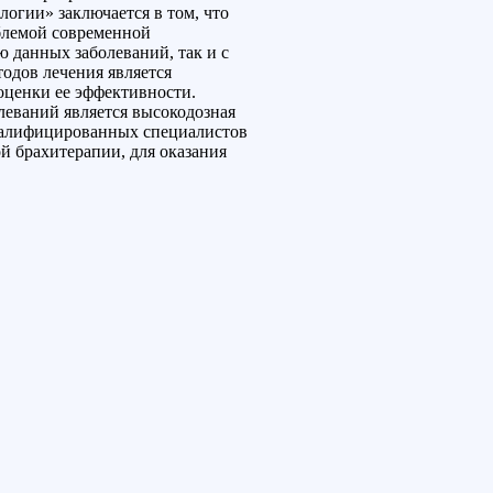
огии» заключается в том, что
облемой современной
 данных заболеваний, так и с
одов лечения является
оценки ее эффективности.
леваний является высокодозная
квалифицированных специалистов
й брахитерапии, для оказания