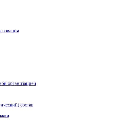
разования
ной организацией
гический) состав
ржки