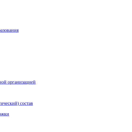
разования
ной организацией
гический) состав
ржки