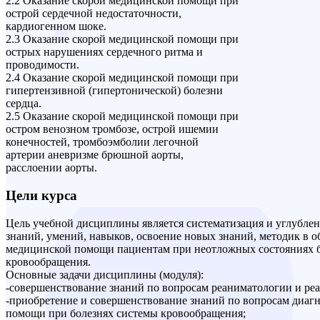
2.2 Оказание скорой медицинской помощи при
острой сердечной недостаточности,
кардиогенном шоке.
2.3 Оказание скорой медицинской помощи при
острых нарушениях сердечного ритма и
проводимости.
2.4 Оказание скорой медицинской помощи при
гипертензивной (гипертонической) болезни
сердца.
2.5 Оказание скорой медицинской помощи при
остром венозном тромбозе, острой ишемии
конечностей, тромбоэмболии легочной
артерии аневризме брюшной аорты,
расслоении аорты.
Цели курса
Цель учебной дисциплины является систематизация и углубле
знаний, умений, навыков, освоение новых знаний, методик в о
медицинской помощи пациентам при неотложных состояниях 
кровообращения.
Основные задачи дисциплины (модуля):
-совершенствование знаний по вопросам реаниматологии и ре
-приобретение и совершенствование знаний по вопросам диаг
помощи при болезнях системы кровообращения;