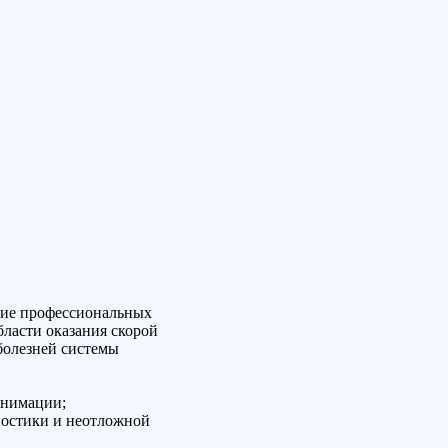
ние профессиональных
бласти оказания скорой
болезней системы
анимации;
ностики и неотложной