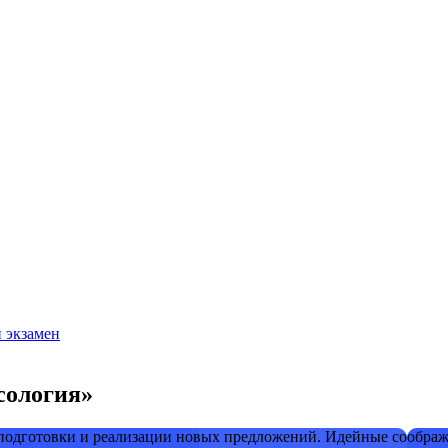
й экзамен
сология»
 подготовки и реализации новых предложений. Идейные соображ