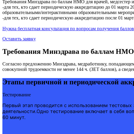
Требования Минздрава по баллам НМО для врачей, медсестер 
-для тех, кто сдает периодическую аккредитацию до 01 марта
образовательными/интерактивными образовательными меропр
-для тех, кто сдает периодическую аккредитацию после 01 м
Нужна бесплатная консультация по вопросам получения баллов
Оставить заявку
Требования Минздрава по баллам НМО
Согласно предложению Минздрава, медработнику, попадающему
совокупной трудоемкости не менее 144 ч. (ЗЕТ баллов), а свед
Этапы первичной и периодической акк
Тестирование
Первый этап проводится с использованием тестовых
деятельности.Одно тестирование включает в себя во
60 минут.