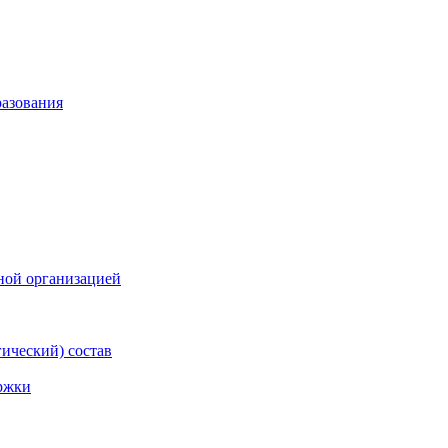
разования
ной организацией
гический) состав
ржки