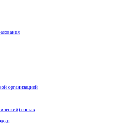
разования
ной организацией
гический) состав
ржки