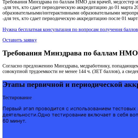
Требования Минздрава по баллам НМО для врачей, медсестер 
-для тех, кто сдает периодическую аккредитацию до 01 марта
образовательными/интерактивными образовательными меропр
-для тех, кто сдает периодическую аккредитацию после 01 м
Нужна бесплатная консультация по вопросам получения баллов
Оставить заявку
Требования Минздрава по баллам НМО
Согласно предложению Минздрава, медработнику, попадающему
совокупной трудоемкости не менее 144 ч. (ЗЕТ баллов), а свед
Этапы первичной и периодической акк
Тестирование
Первый этап проводится с использованием тестовых
деятельности.Одно тестирование включает в себя во
60 минут.