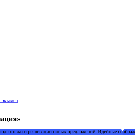
й экзамен
мация»
 подготовки и реализации новых предложений. Идейные соображ