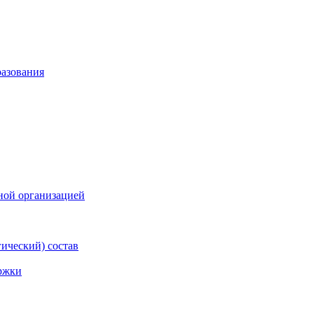
разования
ной организацией
гический) состав
ржки