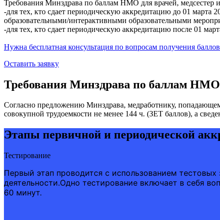
Требования Минздрава по баллам НМО для врачей, медсестер 
-для тех, кто сдает периодическую аккредитацию до 01 марта
образовательными/интерактивными образовательными меропр
-для тех, кто сдает периодическую аккредитацию после 01 м
Нужна бесплатная консультация по вопросам получения баллов
Оставить заявку
Требования Минздрава по баллам НМО
Согласно предложению Минздрава, медработнику, попадающему
совокупной трудоемкости не менее 144 ч. (ЗЕТ баллов), а свед
Этапы первичной и периодической акк
Тестирование
Первый этап проводится с использованием тестовых
деятельности.Одно тестирование включает в себя во
60 минут.